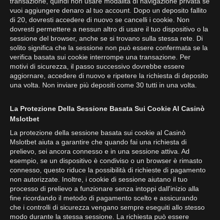
transazione, quindi non usare modalità di navigazione privata se
vuoi aggiungere denaro al tuo account. Dopo un deposito fallito
di 20, dovresti accedere di nuovo se cancelli i cookie. Non
dovresti permettere a nessun altro di usare il tuo dispositivo o la
sessione del browser, anche se si trovano sulla stessa rete. Di
solito significa che la sessione non può essere confermata se la
verifica basata sui cookie interrompe una transazione. Per
motivi di sicurezza, il passo successivo dovrebbe essere
aggiornare, accedere di nuovo e ripetere la richiesta di deposito
una volta. Non inviare più depositi come 30 tutti in una volta.
La Protezione Della Sessione Basata Sui Cookie Al Casinò
Mslotbet
La protezione della sessione basata sui cookie al Casinò
Mslotbet aiuta a garantire che quando fai una richiesta di
prelievo, sei ancora connesso e in una sessione attiva. Ad
esempio, se un dispositivo è condiviso o un browser è rimasto
connesso, questo riduce la possibilità di richieste di pagamento
non autorizzate. Inoltre, i cookie di sessione aiutano il tuo
processo di prelievo a funzionare senza intoppi dall'inizio alla
fine ricordando il metodo di pagamento scelto e assicurando
che i controlli di sicurezza vengano sempre eseguiti allo stesso
modo durante la stessa sessione. La richiesta può essere