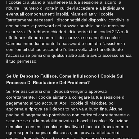
I cookie ci aiutano a mantenere la tua sessione al sicuro, a
ridurre il numero di volte in cui devi accedere e a individuare
eventuali comportamenti insoliti. Mantieni attivi i cookie
"strettamente necessari", disconnettiti dai dispositivi condivisi e
non salvare le password nei browser pubblici per la massima
sicurezza. Potrebbero chiederti di inserire i tuoi codici 2FA o di
effettuare ulteriori controlli di sicurezza se cancelli i cookie.
Cambia immediatamente la password e contatta l'assistenza
con l'email del tuo account e l'ultima volta che hai effettuato
l'accesso se pensi che qualcun altro abbia avuto accesso senza
il tuo permesso.
Se Un Deposito Fallisce, Come Influiscono I Cookie Sul
Processo Di Risoluzione Del Problema?
Sì. Per assicurarsi che i depositi vengano approvati
correttamente, i cookie aiutano a collegare la tua sessione di
pagamento al tuo account. Apri i cookie di Mslotbet, poi
aggiorna e riprova se il deposito non va a buon fine. Alcune
pagine di pagamento potrebbero non caricarsi correttamente o
scadere se usi la modalità privata o blocchi i cookie. Soluzione
semplice: consenti i cookie e disattiva i blocchi di tracciamento
rigorosi per la pagina della cassa, poi prova a effettuare di
nuovo il deposito. Se la tua banca o il fornitore di servizi richiede