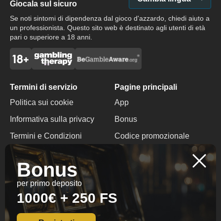
Giocala sul sicuro
Se noti sintomi di dipendenza dal gioco d'azzardo, chiedi aiuto a
un professionista. Questo sito web è destinato agli utenti di età
pari o superiore a 18 anni.
Termini di servizio
Pagine principali
Politica sui cookie
App
Informativa sulla privacy
Bonus
Termini e Condizioni
Codice promozionale
Gioco Responsabile
Nessun bonus senza
Bonus
deposito
per primo deposito
Contatti
1000€ + 250 FS
+39369382047
info@mslotbetcasino.it