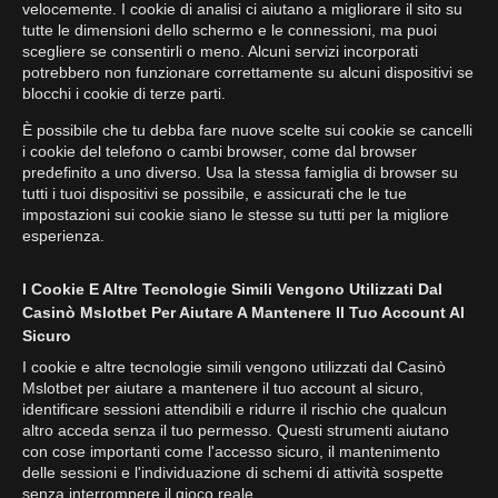
velocemente. I cookie di analisi ci aiutano a migliorare il sito su
tutte le dimensioni dello schermo e le connessioni, ma puoi
scegliere se consentirli o meno. Alcuni servizi incorporati
potrebbero non funzionare correttamente su alcuni dispositivi se
blocchi i cookie di terze parti.
È possibile che tu debba fare nuove scelte sui cookie se cancelli
i cookie del telefono o cambi browser, come dal browser
predefinito a uno diverso. Usa la stessa famiglia di browser su
tutti i tuoi dispositivi se possibile, e assicurati che le tue
impostazioni sui cookie siano le stesse su tutti per la migliore
esperienza.
I Cookie E Altre Tecnologie Simili Vengono Utilizzati Dal
Casinò Mslotbet Per Aiutare A Mantenere Il Tuo Account Al
Sicuro
I cookie e altre tecnologie simili vengono utilizzati dal Casinò
Mslotbet per aiutare a mantenere il tuo account al sicuro,
identificare sessioni attendibili e ridurre il rischio che qualcun
altro acceda senza il tuo permesso. Questi strumenti aiutano
con cose importanti come l'accesso sicuro, il mantenimento
delle sessioni e l'individuazione di schemi di attività sospette
senza interrompere il gioco reale.