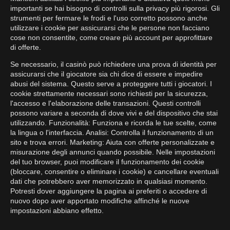
importanti se hai bisogno di controlli sulla privacy più rigorosi. Gli
strumenti per fermare le frodi e l'uso corretto possono anche
utilizzare i cookie per assicurarsi che le persone non facciano
cose non consentite, come creare più account per approfittare
di offerte.
Se necessario, il casinò può richiedere una prova di identità per
assicurarsi che il giocatore sia chi dice di essere e impedire
abusi del sistema. Questo serve a proteggere tutti i giocatori. I
cookie strettamente necessari sono richiesti per la sicurezza,
l'accesso e l'elaborazione delle transazioni. Questi controlli
possono variare a seconda di dove vivi e del dispositivo che stai
utilizzando. Funzionalità: Funziona e ricorda le tue scelte, come
la lingua o l'interfaccia. Analisi: Controlla il funzionamento di un
sito e trova errori. Marketing: Aiuta con offerte personalizzate e
misurazione degli annunci quando possibile. Nelle impostazioni
del tuo browser, puoi modificare il funzionamento dei cookie
(bloccare, consentire o eliminare i cookie) e cancellare eventuali
dati che potrebbero aver memorizzato in qualsiasi momento.
Potresti dover aggiungere la pagina ai preferiti o accedere di
nuovo dopo aver apportato modifiche affinché le nuove
impostazioni abbiano effetto.