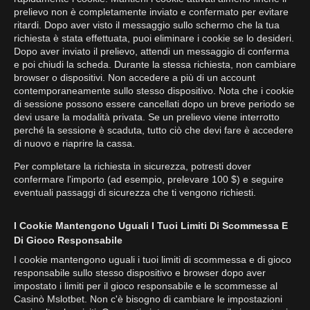
prelievo non è completamente inviato e confermato per evitare
ritardi. Dopo aver visto il messaggio sullo schermo che la tua
richiesta è stata effettuata, puoi eliminare i cookie se lo desideri.
Dopo aver inviato il prelievo, attendi un messaggio di conferma
e poi chiudi la scheda. Durante la stessa richiesta, non cambiare
browser o dispositivi. Non accedere a più di un account
contemporaneamente sullo stesso dispositivo. Nota che i cookie
di sessione possono essere cancellati dopo un breve periodo se
devi usare la modalità privata. Se un prelievo viene interrotto
perché la sessione è scaduta, tutto ciò che devi fare è accedere
di nuovo e riaprire la cassa.
Per completare la richiesta in sicurezza, potresti dover
confermare l'importo (ad esempio, prelevare 100 $) e seguire
eventuali passaggi di sicurezza che ti vengono richiesti.
I Cookie Mantengono Uguali I Tuoi Limiti Di Scommessa E
Di Gioco Responsabile
I cookie mantengono uguali i tuoi limiti di scommessa e di gioco
responsabile sullo stesso dispositivo e browser dopo aver
impostato i limiti per il gioco responsabile e le scommesse al
Casinò Mslotbet. Non c'è bisogno di cambiare le impostazioni