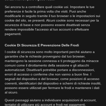
Sei ancora tu a controllare quali cookie usi. Impostare le tue
preferenze è facile la prima volta che visiti. Puoi anche
modificarle in seguito tramite il tuo browser o le impostazioni sui
cookie del sito, se presenti. Alcuni cookie sono necessari per la
sicurezza di base e non possono essere disattivati senza
rendere impossibile l'accesso al tuo account o effettuare
pagamenti.
Cookie Di Sicurezza E Prevenzione Delle Frodi
I cookie di sicurezza sono molto importanti perché aiutano a
garantire che le richieste provengano dal tuo browser,
mantengono la sessione connessa e ti proteggono da minacce
comuni come il dirottamento della sessione e gli attacchi
automatizzati. Disattivarli potrebbe portare a disconnessioni,
errori di accesso o conferme che non vanno a buon fine. I
segnali del dispositivo e del browser, come posizioni di accesso
coerenti, identificatori del dispositivo e schemi di richieste insoliti,
possono essere utilizzati per fermare le frodi e mantenere i dati
al sicuro.
Questi passaggi aiutano a individuare acquisizioni di account,
tentativi di utilizzare più account e frodi nei pagamenti,