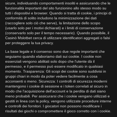
sicure, individuando comportamenti insoliti e assicurando che le
funzionalità importanti del sito funzionino allo stesso modo su
tutti i dispositivi e browser. Quando si tratta di cookie, i principi di
conformità di solito includono la minimizzazione dei dati
(raccogliere solo ciò che serve), la limitazione dello scopo
(usarlo solo per i motivi dichiarati) e i limiti di conservazione
(conservarlo solo per il tempo necessario). Quando possibile, il
Casinò Mslotbet cerca di utilizzare identificatori aggregati o falsi
per proteggere la tua privacy.
La base legale e il consenso sono due regole importanti che
seguiamo quando elaboriamo dati sui cookie. I cookie non
essenziali vengono abilitati solo dopo che l'utente dà il
permesso, e il permesso può essere modificato in qualsiasi
momento. Trasparenza: Gli scopi dei cookie sono suddivisi in
gruppi chiari in modo da poter vedere facilmente a cosa
acconsenti o meno. Sicurezza: I controlli di sicurezza moderni
mantengono i cookie di sessione e i token correlati al sicuro in
modo che l'acquisizione dell'account e la perdita di dati siano
meno probabili. Per assicurarsi che i cookie vengano utilizzati e
gestiti in linea con la policy, vengono utilizzate procedure interne
e controlli dei fornitori. I giocatori non possono modificare i
risultati dei giochi o compromettere il gioco corretto con i cookie.