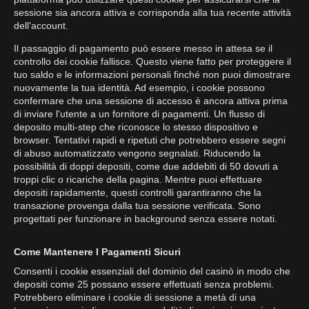
sessione sia ancora attiva e corrisponda alla tua recente attività
dell'account.
Il passaggio di pagamento può essere messo in attesa se il
controllo dei cookie fallisce. Questo viene fatto per proteggere il
tuo saldo e le informazioni personali finché non puoi dimostrare
nuovamente la tua identità. Ad esempio, i cookie possono
confermare che una sessione di accesso è ancora attiva prima
di inviare l'utente a un fornitore di pagamenti. Un flusso di
deposito multi-step che riconosce lo stesso dispositivo e
browser. Tentativi rapidi e ripetuti che potrebbero essere segni
di abuso automatizzato vengono segnalati. Riducendo la
possibilità di doppi depositi, come due addebiti di 50 dovuti a
troppi clic o ricariche della pagina. Mentre puoi effettuare
depositi rapidamente, questi controlli garantiranno che la
transazione provenga dalla tua sessione verificata. Sono
progettati per funzionare in background senza essere notati.
Come Mantenere I Pagamenti Sicuri
Consenti i cookie essenziali del dominio del casinò in modo che
depositi come 25 possano essere effettuati senza problemi.
Potrebbero eliminare i cookie di sessione a metà di una