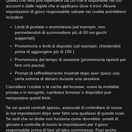
Quello che vedi può dipendere da ciò che è disponibile nel tuo
account e dalle regole che si applicano dove ti trovi. Alcune
impostazioni di gioco responsabile salvate nei cookie potrebbero
includere:
Limiti di puntata o scommessa (ad esempio, non
permettendoti di scommettere più di 50 nei giochi
supportati).
Promemoria e limiti di deposito (ad esempio, chiedendoti
prima di aggiungere più di 150 ).
Promemoria del tempo di sessione (promemoria ripetuti per
fare una pausa).
Prompt di raffreddamento mostrati dopo aver speso una
certa somma di denaro durante una sessione.
Cancellare i cookie o la cache del browser, usare la modalità
privata o in incognito, cambiare browser o dispositivi può
reimpostare questi limiti.
Se usi questi controlli spesso, assicurati di controllare di nuovo
le tue impostazioni dopo aver fatto una qualsiasi di queste cose.
Se vedi che un limite non funziona come dovrebbe, smetti di
giocare e controlla di nuovo le impostazioni per il gioco
responsabile prima di fare un'altra scommessa. Puoi anche