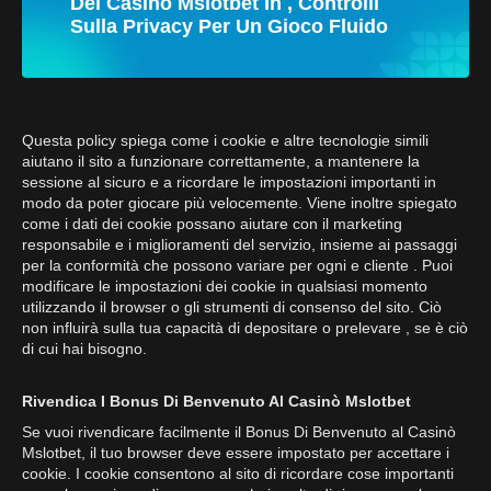
Del Casinò Mslotbet In , Controlli
Sulla Privacy Per Un Gioco Fluido
Questa policy spiega come i cookie e altre tecnologie simili
aiutano il sito a funzionare correttamente, a mantenere la
sessione al sicuro e a ricordare le impostazioni importanti in
modo da poter giocare più velocemente. Viene inoltre spiegato
come i dati dei cookie possano aiutare con il marketing
responsabile e i miglioramenti del servizio, insieme ai passaggi
per la conformità che possono variare per ogni e cliente . Puoi
modificare le impostazioni dei cookie in qualsiasi momento
utilizzando il browser o gli strumenti di consenso del sito. Ciò
non influirà sulla tua capacità di depositare o prelevare , se è ciò
di cui hai bisogno.
Rivendica I Bonus Di Benvenuto Al Casinò Mslotbet
Se vuoi rivendicare facilmente il Bonus Di Benvenuto al Casinò
Mslotbet, il tuo browser deve essere impostato per accettare i
cookie. I cookie consentono al sito di ricordare cose importanti