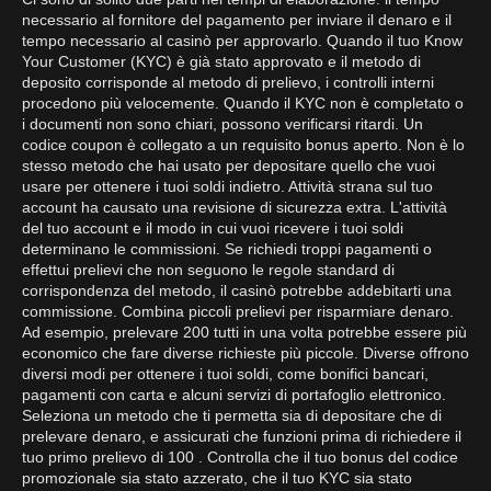
necessario al fornitore del pagamento per inviare il denaro e il
tempo necessario al casinò per approvarlo. Quando il tuo Know
Your Customer (KYC) è già stato approvato e il metodo di
deposito corrisponde al metodo di prelievo, i controlli interni
procedono più velocemente. Quando il KYC non è completato o
i documenti non sono chiari, possono verificarsi ritardi. Un
codice coupon è collegato a un requisito bonus aperto. Non è lo
stesso metodo che hai usato per depositare quello che vuoi
usare per ottenere i tuoi soldi indietro. Attività strana sul tuo
account ha causato una revisione di sicurezza extra. L'attività
del tuo account e il modo in cui vuoi ricevere i tuoi soldi
determinano le commissioni. Se richiedi troppi pagamenti o
effettui prelievi che non seguono le regole standard di
corrispondenza del metodo, il casinò potrebbe addebitarti una
commissione. Combina piccoli prelievi per risparmiare denaro.
Ad esempio, prelevare 200 tutti in una volta potrebbe essere più
economico che fare diverse richieste più piccole. Diverse offrono
diversi modi per ottenere i tuoi soldi, come bonifici bancari,
pagamenti con carta e alcuni servizi di portafoglio elettronico.
Seleziona un metodo che ti permetta sia di depositare che di
prelevare denaro, e assicurati che funzioni prima di richiedere il
tuo primo prelievo di 100 . Controlla che il tuo bonus del codice
promozionale sia stato azzerato, che il tuo KYC sia stato