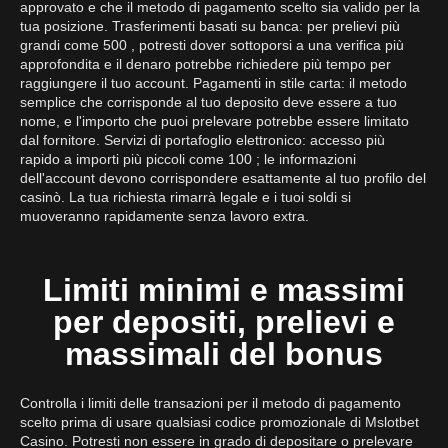
approvato e che il metodo di pagamento scelto sia valido per la
tua posizione. Trasferimenti basati su banca: per prelievi più
grandi come 500 , potresti dover sottoporsi a una verifica più
approfondita e il denaro potrebbe richiedere più tempo per
raggiungere il tuo account. Pagamenti in stile carta: il metodo
semplice che corrisponde al tuo deposito deve essere a tuo
nome, e l'importo che puoi prelevare potrebbe essere limitato
dal fornitore. Servizi di portafoglio elettronico: accesso più
rapido a importi più piccoli come 100 ; le informazioni
dell'account devono corrispondere esattamente al tuo profilo del
casinò. La tua richiesta rimarrà legale e i tuoi soldi si
muoveranno rapidamente senza lavoro extra.
Limiti minimi e massimi
per depositi, prelievi e
massimali del bonus
Controlla i limiti delle transazioni per il metodo di pagamento
scelto prima di usare qualsiasi codice promozionale di Mslotbet
Casino. Potresti non essere in grado di depositare o prelevare