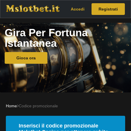
Accedi
Registrati
Gira Per Fortuna
Istantanea
Gioca ora
Home
Codice promozionale
Inserisci il codice promozionale