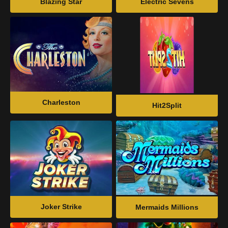
Blazing Star
Electric Sevens
Charleston
Star Fortune
Joker Strike
Mermaids Millions