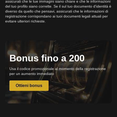
assicurati che le tue immagini siano chiare e che le informazioni
del tuo profilo siano corrette. Se il sul tuo documento d'identità è
diverso da quello che pensavi, assicurati che le informazioni di
registrazione corrispondano ai tuoi documenti legali attuali per
evitare ulteriori richieste.
Bonus fino a 200
Usa il codice promozionale al momento della registrazione
per un aumento immediato
Ottieni bonus