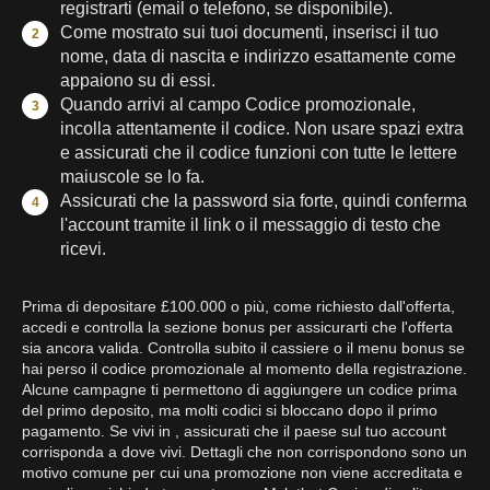
registrarti (email o telefono, se disponibile).
Come mostrato sui tuoi documenti, inserisci il tuo
nome, data di nascita e indirizzo esattamente come
appaiono su di essi.
Quando arrivi al campo Codice promozionale,
incolla attentamente il codice. Non usare spazi extra
e assicurati che il codice funzioni con tutte le lettere
maiuscole se lo fa.
Assicurati che la password sia forte, quindi conferma
l'account tramite il link o il messaggio di testo che
ricevi.
Prima di depositare £100.000 o più, come richiesto dall'offerta,
accedi e controlla la sezione bonus per assicurarti che l'offerta
sia ancora valida. Controlla subito il cassiere o il menu bonus se
hai perso il codice promozionale al momento della registrazione.
Alcune campagne ti permettono di aggiungere un codice prima
del primo deposito, ma molti codici si bloccano dopo il primo
pagamento. Se vivi in , assicurati che il paese sul tuo account
corrisponda a dove vivi. Dettagli che non corrispondono sono un
motivo comune per cui una promozione non viene accreditata e