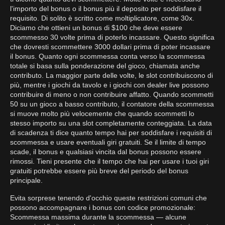
l'importo del bonus o il bonus più il deposito per soddisfare il
requisito. Di solito è scritto come moltiplicatore, come 30x.
Diciamo che ottieni un bonus di $100 che deve essere
scommesso 30 volte prima di poterlo incassare. Questo significa
che dovresti scommettere 3000 dollari prima di poter incassare
il bonus. Quanto ogni scommessa conta verso la scommessa
totale si basa sulla ponderazione del gioco, chiamata anche
contributo. La maggior parte delle volte, le slot contribuiscono di
più, mentre i giochi da tavolo e i giochi con dealer live possono
contribuire di meno o non contribuire affatto. Quando scommetti
50 su un gioco a basso contributo, il contatore della scommessa
si muove molto più velocemente che quando scommetti lo
stesso importo su una slot completamente conteggiata. La data
di scadenza ti dice quanto tempo hai per soddisfare i requisiti di
scommessa e usare eventuali giri gratuiti. Se il limite di tempo
scade, il bonus e qualsiasi vincita dal bonus possono essere
rimossi. Tieni presente che il tempo che hai per usare i tuoi giri
gratuiti potrebbe essere più breve del periodo del bonus
principale.
Evita sorprese tenendo d'occhio queste restrizioni comuni che
possono accompagnare i bonus con codice promozionale:
Scommessa massima durante la scommessa — alcune