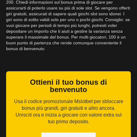
200. Chiedi informazioni sul bonus prima di giocare per
assicurarti di poterlo usare su più di sole slot. Se vengono offerti
giri gratuiti, assicurati di sapere quali giochi slot sono idonei. I
giri sono di solito validi solo per uno o pochi giochi. Consiglio: se
vuoi giocare per periodi di tempo più lunghi, potresti voler
depositare un importo che ti aiuti a gestire la varianza senza
superare il massimale del bonus. Per molti giocatori, 100 è un
buon punto di partenza che rende comunque conveniente il
bonus di benvenuto.
Ottieni il tuo bonus di
benvenuto
Usa il codice promozionale Mslotbet per sbloccare
bonus più grandi, giri gratuiti e altro ancora.
Unisciti ora e inizia a giocare con valore extra sul
tuo primo deposito.