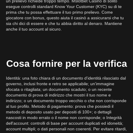
un prelievo richiede troppo tempo. Mslotbet Casino di solito
esegue controlli standard Know Your Customer (KYC) su di te
prima che tu possa effettuare il tuo primo prelievo. Come
giocatore con bonus, questo aiuta il casinò a assicurarsi che tu
sia chi dici di essere e che tu abbia diritto al denaro. Mantiene
anche il tuo account al sicuro.
Cosa fornire per la verifica
Identità: una foto chiara di un documento d'identità rilasciato dal
governo, inclusi fronte e retro se applicabile; un'immagine
sfocata o ritagliata; un documento scaduto; o un recente
documento di prova di indirizzo che mostri il tuo nome e
indirizzo; o un documento troppo vecchio o che non corrisponde
al tuo profilo. Metodo di pagamento: prova che possiedi il
metodo di deposito usato per depositi di 100+; o dettagli
nascosti in modo errato o il nome non corrisponde; o Integrità
dell'account: controlli di base per account duplicati ed idoneità;
account multipli; o dati personali non coerenti. Per evitare ritardi,