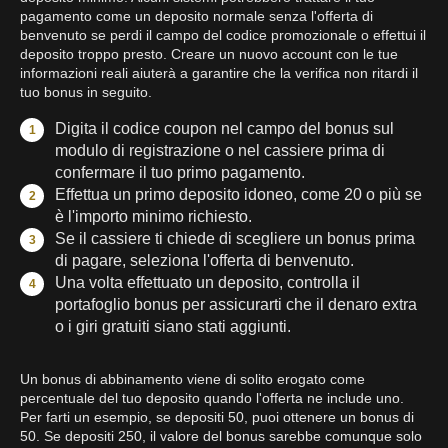
pagamento come un deposito normale senza l'offerta di
benvenuto se perdi il campo del codice promozionale o effettui il
deposito troppo presto. Creare un nuovo account con le tue
informazioni reali aiuterà a garantire che la verifica non ritardi il
tuo bonus in seguito.
Digita il codice coupon nel campo del bonus sul
modulo di registrazione o nel cassiere prima di
confermare il tuo primo pagamento.
Effettua un primo deposito idoneo, come 20 o più se
è l'importo minimo richiesto.
Se il cassiere ti chiede di scegliere un bonus prima
di pagare, seleziona l'offerta di benvenuto.
Una volta effettuato un deposito, controlla il
portafoglio bonus per assicurarti che il denaro extra
o i giri gratuiti siano stati aggiunti.
Un bonus di abbinamento viene di solito erogato come
percentuale del tuo deposito quando l'offerta ne include uno.
Per farti un esempio, se depositi 50, puoi ottenere un bonus di
50. Se depositi 250, il valore del bonus sarebbe comunque solo