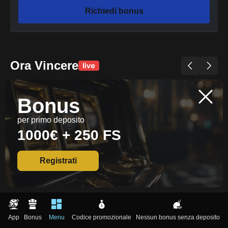
Richiedi bonus
Ora Vincere
Bonus
per primo deposito
1000€ + 250 FS
271€
443€
270€
165€
Registrati
Tariffe
Piazza la tua scommessa
App
Bonus
Menu
Codice promozionale
Nessun bonus senza deposito