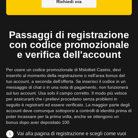
Richiedi ora
Passaggi di registrazione
con codice promozionale
e verifica dell'account
Per usare un codice promozionale di Mslotbet Casino, devi
inserirlo al momento della registrazione o nell'area bonus del
tuo account, a seconda dell'offerta. Se inserisci il codice in un
messaggio di chat o in una nota di pagamento, non funzionerà
sul tuo account. Usa solo il campo corretto. Il modo più veloce
per assicurarti che i prelievi procedano senza problemi in
seguito è registrarti ed essere verificato. La maggior parte degli
account deve comunque sottoporsi a controlli di identità prima di
poter incassare per la prima volta, anche se ottengono un
bonus dopo aver depositato 100.
Vai alla pagina di registrazione e scegli come vuoi