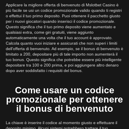
Applicare la migliore offerta di benvenuto di Mslotbet Casino è
più facile se usi un codice promozionale valido quando ti registri
o effettui il tuo primo deposito. Puoi ottenere il pacchetto giusto
per i nuovi giocatori quando inserisci il codice promozionale.
Questo significa che il tuo primo deposito viene aumentato e
qualsiasi extra, come giri gratuiti, viene aggiunto
automaticamente una volta che il tuo account è approvato.
Calcola quanto vuoi iniziare e assicurati che non superi i limiti
dell'offerta di benvenuto. Ad esempio, se il bonus di benvenuto è
limitato a 200, depositare più di tale importo non aumenterà il
tuo bonus. Questo significa che potrebbe essere più intelligente
depositare tra 100 e 200 prima, e poi aggiungere altro denaro
dopo aver soddisfatto i requisiti del bonus.
Come usare un codice
promozionale per ottenere
il bonus di benvenuto
La chiave è inserire il codice al momento giusto e effettuare il
deposito minimo. Alcuni sistemi potrebbero trattare il tuo