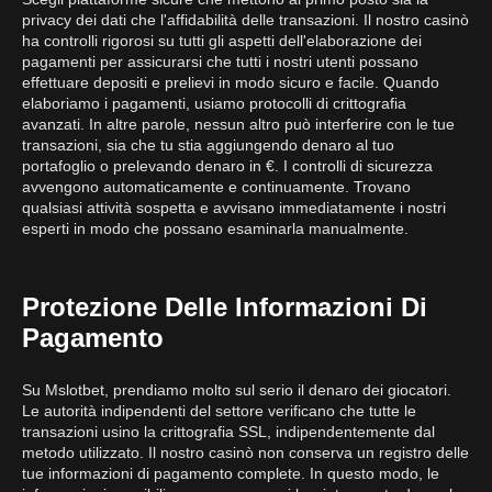
privacy dei dati che l'affidabilità delle transazioni. Il nostro casinò
ha controlli rigorosi su tutti gli aspetti dell'elaborazione dei
pagamenti per assicurarsi che tutti i nostri utenti possano
effettuare depositi e prelievi in modo sicuro e facile. Quando
elaboriamo i pagamenti, usiamo protocolli di crittografia
avanzati. In altre parole, nessun altro può interferire con le tue
transazioni, sia che tu stia aggiungendo denaro al tuo
portafoglio o prelevando denaro in €. I controlli di sicurezza
avvengono automaticamente e continuamente. Trovano
qualsiasi attività sospetta e avvisano immediatamente i nostri
esperti in modo che possano esaminarla manualmente.
Protezione Delle Informazioni Di
Pagamento
Su Mslotbet, prendiamo molto sul serio il denaro dei giocatori.
Le autorità indipendenti del settore verificano che tutte le
transazioni usino la crittografia SSL, indipendentemente dal
metodo utilizzato. Il nostro casinò non conserva un registro delle
tue informazioni di pagamento complete. In questo modo, le