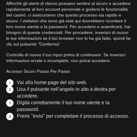
Affinché gli utenti di ritorno possano sentirsi al sicuro e accedere
rapidamente al loro account personale e godersi le funzionalità
del casinò, ci assicuriamo che questo processo sia rapido e
sicuro. I visitatori che sono già stati qui dovrebbero ricordare il
loro nome utente e la password. Per accedere e autenticarti, hai
bisogno di queste credenziali. Per procedere, inserisci di nuovo
le tue informazioni se il tuo browser non lo ha già fatto, quindi fai
clic sul pulsante "Conferma".
Controlla di nuovo il tuo input prima di continuare. Se inserisci
informazioni errate o incomplete, non potrai accedere.
Accesso Sicuro Passo Per Passo
Vai alla home page del sito web.
Usa il pulsante nell'angolo in alto a destra per
accedere.
Digita correttamente il tuo nome utente e la
password.
Premi "Invio" per completare il processo di accesso.