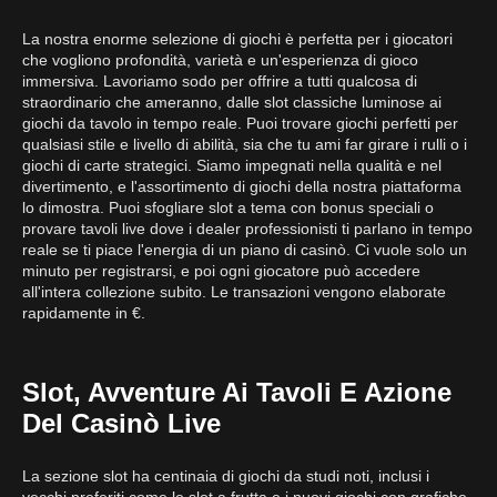
La nostra enorme selezione di giochi è perfetta per i giocatori
che vogliono profondità, varietà e un'esperienza di gioco
immersiva. Lavoriamo sodo per offrire a tutti qualcosa di
straordinario che ameranno, dalle slot classiche luminose ai
giochi da tavolo in tempo reale. Puoi trovare giochi perfetti per
qualsiasi stile e livello di abilità, sia che tu ami far girare i rulli o i
giochi di carte strategici. Siamo impegnati nella qualità e nel
divertimento, e l'assortimento di giochi della nostra piattaforma
lo dimostra. Puoi sfogliare slot a tema con bonus speciali o
provare tavoli live dove i dealer professionisti ti parlano in tempo
reale se ti piace l'energia di un piano di casinò. Ci vuole solo un
minuto per registrarsi, e poi ogni giocatore può accedere
all'intera collezione subito. Le transazioni vengono elaborate
rapidamente in €.
Slot, Avventure Ai Tavoli E Azione
Del Casinò Live
La sezione slot ha centinaia di giochi da studi noti, inclusi i