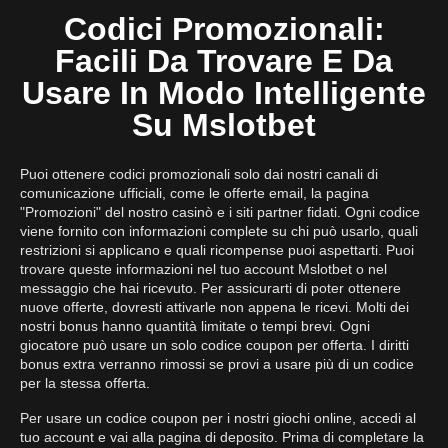
Codici Promozionali:
Facili Da Trovare E Da
Usare In Modo Intelligente
Su Mslotbet
Puoi ottenere codici promozionali solo dai nostri canali di
comunicazione ufficiali, come le offerte email, la pagina
"Promozioni" del nostro casinò e i siti partner fidati. Ogni codice
viene fornito con informazioni complete su chi può usarlo, quali
restrizioni si applicano e quali ricompense puoi aspettarti. Puoi
trovare queste informazioni nel tuo account Mslotbet o nel
messaggio che hai ricevuto. Per assicurarti di poter ottenere
nuove offerte, dovresti attivarle non appena le ricevi. Molti dei
nostri bonus hanno quantità limitate o tempi brevi. Ogni
giocatore può usare un solo codice coupon per offerta. I diritti
bonus extra verranno rimossi se provi a usare più di un codice
per la stessa offerta.
Per usare un codice coupon per i nostri giochi online, accedi al
tuo account e vai alla pagina di deposito. Prima di completare la