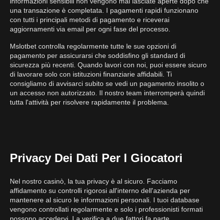
informazioni sensibili non vengono mai lasciate aperte dopo che
una transazione è completata. I pagamenti rapidi funzionano
con tutti i principali metodi di pagamento e riceverai
aggiornamenti via email per ogni fase del processo.
Mslotbet controlla regolarmente tutte le sue opzioni di
pagamento per assicurarsi che soddisfino gli standard di
sicurezza più recenti. Quando lavori con noi, puoi essere sicuro
di lavorare solo con istituzioni finanziarie affidabili. Ti
consigliamo di avvisarci subito se vedi un pagamento insolito o
un accesso non autorizzato. Il nostro team interromperà quindi
tutta l'attività per risolvere rapidamente il problema.
Privacy Dei Dati Per I Giocatori
Nel nostro casinò, la tua privacy è al sicuro. Facciamo
affidamento su controlli rigorosi all'interno dell'azienda per
mantenere al sicuro le informazioni personali. I tuoi database
vengono controllati regolarmente e solo i professionisti formati
possono accedervi. La verifica a due fattori fa parte