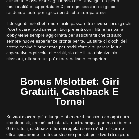
all'istante e osservare ogni mossa che si svolge. La piena
funzionalità è supportata in € per ogni sessione di gioco,
rendendo facile per i giocatori di tutta Europa unirsi.
Il design di mslotbet rende facile passare tra diversi tipi di giochi.
Puoi trovare rapidamente i tuoi preferiti con i filtri e la nostra
lobby viene sempre aggiornata per assicurarsi che ci siano
sempre nuove esperienze pronte per te. La suite di giochi del
nostro casinò è progettata per soddisfare e superare le tue
aspettative ogni volta che visiti, sia che il tuo obiettivo sia
rilassarti, ottenere un po' di adrenalina o competere.
Bonus Mslotbet: Giri
Gratuiti, Cashback E
Tornei
Se vuoi giocare più a lungo e ottenere il massimo da ogni euro
che depositi, dai un'occhiata alla nostra ampia gamma di bonus.
Giri gratuiti, cashback e tornei regolari sono ciò che il casinò
offre tipicamente. Tutti questi sono pensati per divertirti di più e