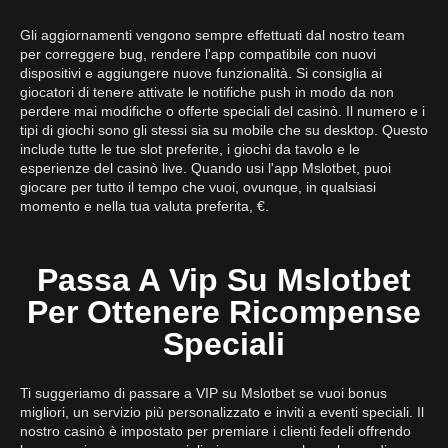
Gli aggiornamenti vengono sempre effettuati dal nostro team
per correggere bug, rendere l'app compatibile con nuovi
dispositivi e aggiungere nuove funzionalità. Si consiglia ai
giocatori di tenere attivate le notifiche push in modo da non
perdere mai modifiche o offerte speciali del casinò. Il numero e i
tipi di giochi sono gli stessi sia su mobile che su desktop. Questo
include tutte le tue slot preferite, i giochi da tavolo e le
esperienze del casinò live. Quando usi l'app Mslotbet, puoi
giocare per tutto il tempo che vuoi, ovunque, in qualsiasi
momento e nella tua valuta preferita, €.
Passa A Vip Su Mslotbet
Per Ottenere Ricompense
Speciali
Ti suggeriamo di passare a VIP su Mslotbet se vuoi bonus
migliori, un servizio più personalizzato e inviti a eventi speciali. Il
nostro casinò è impostato per premiare i clienti fedeli offrendo