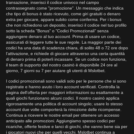
transazione, inserisci il codice univoco nel campo
contrassegnato come "promozione". Un messaggio che indica
che tipo di bonus è stato ricevuto, come giri gratuiti o denaro
extra per giocare, appare subito come conferma. Per i bonus
che non richiedono un deposito, inserisci il codice nel tuo profilo
sotto la scheda "Bonus" o "Codici Promozionali" senza
aggiungere denaro al tuo account. Prima di usare un codice,
assicurati di leggere tutte le sue regole. La maggior parte dei
codici ha una data di scadenza chiara, di solito 48 o 72 ore dopo
l'attivazione, e richiede di giocare attraverso una certa quantità
di denaro prima di poterli incassare. Se un codice non funziona,
il team di supporto del nostro casinò è disponibile 24 ore al
giorno, 7 giorni su 7 per aiutare gli utenti di Mslotbet.
I codici promozionali sono validi solo per le persone che si sono
registrate e hanno avuto i loro account verificati. Controlla la
pagina dell'offerta per maggiori informazioni su esattamente a
quali giochi funzionano alcuni codici. Il nostro casinò applica
rigorosamente una politica di account singolo; usare lo stesso
account due volte comporterà la rimozione delle ricompense.
Continua a ricevere le nostre email per ottenere un accesso
anticipato alle promozioni. Aggiungiamo spesso codici per
ricariche, offerte festive e lanci di giochi, che vanno bene sia per
i giocatori nuovi che per quelli vecchi. Mslotbet continua a